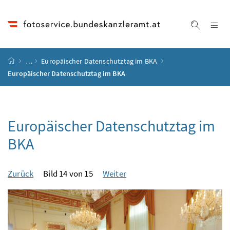
Accesskey
Accesskey
Accesskey
Accesskey
Zum Inhalt
Zum Hauptmenü
Zum Untermenü
Zur Suche
[4]
[1]
[3]
[2]
Na
Suche ei
Startseite
…
Europäischer Datenschutztag im BKA
Europäischer Datenschutztag im BKA
Europäischer Datenschutztag im
BKA
Zurück
Bild 14 von 15
Weiter