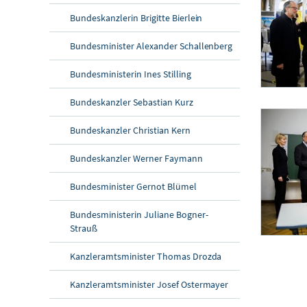
Bundeskanzlerin Brigitte Bierlein
Bundesminister Alexander Schallenberg
Bundesministerin Ines Stilling
Bundeskanzler Sebastian Kurz
Bundeskanzler S
Am 23. Febru
Bundeskanzler Christian Kern
Bundeskanzler Werner Faymann
Bundesminister Gernot Blümel
Bundesministerin Juliane Bogner-
Strauß
Bundeskanzler S
Kanzleramtsminister Thomas Drozda
Am 23. Febru
Kanzleramtsminister Josef Ostermayer