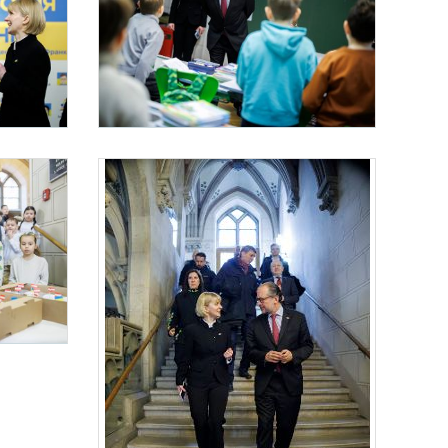
ische Samstagsschule
Bundeskanzler Schallenberg besucht die Ukrainische Samstagsschule
le in Wien.
zler Alexander Schallenberg die Ukrainische Samstagsschule in Wien.
Am 23. Februar 2025 besuchte Bundeskanzler Alexander Schallenbe
ische Samstagsschule
le in Wien.
zler Alexander Schallenberg die Ukrainische Samstagsschule in Wien.