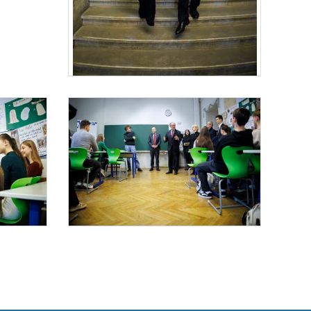
Bundeskanzler Schallenberg besucht die Ukrainische Samstagsschule
Am 23. Februar 2025 besuchte Bundeskanzler Alexander Schallenbe
ische Samstagsschule
Bundeskanzler Schallenberg besucht die Ukrainische Samstagsschule
le in Wien.
zler Alexander Schallenberg die Ukrainische Samstagsschule in Wien.
Am 23. Februar 2025 besuchte Bundeskanzler Alexander Schallenbe