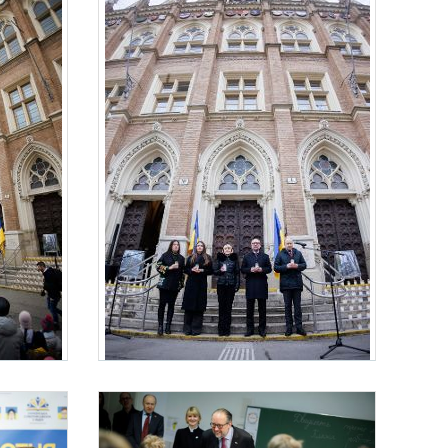
le in Wien.
nische Samstagsschule
Bundeskanzler Schallenberg besucht die Ukrainische Samstagsschule
nzler Alexander Schallenberg die Ukrainische Samstagsschule in Wien.
Am 23. Februar 2025 besuchte Bundeskanzler Alexander Schallenbe