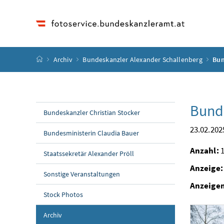
Accesskey
Accesskey
Accesskey
Accesskey
Zum Inhalt
Zum Hauptmenü
Zum Untermenü
Zur Suche
[4]
[1]
[3]
[2]
Startseite
Archiv
Bundeskanzler Alexander Schallenberg
Bun
Bunde
Bundeskanzler Christian Stocker
23.02.202
Bundesministerin Claudia Bauer
Anzahl:
1
Staatssekretär Alexander Pröll
Anzeige:
Sonstige Veranstaltungen
Anzeige
Stock Photos
Archiv