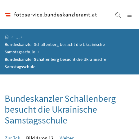
Accesskey
Accesskey
Accesskey
Accesskey
Zum Inhalt
Zum Hauptmenü
Zum Untermenü
Zur Suche
[4]
[1]
[3]
[2]
Na
Suche ei
Startseite
…
Bundeskanzler Schallenberg besucht die Ukrainische
Samstagsschule
Bundeskanzler Schallenberg besucht die Ukrainische
Samstagsschule
Bundeskanzler Schallenberg
besucht die Ukrainische
Samstagsschule
Zurück
Bild 4 von 12
Weiter