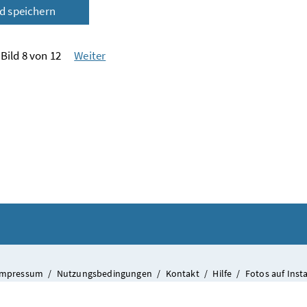
ld speichern
Bild 8 von 12
Weiter
Impressum
/
Nutzungsbedingungen
/
Kontakt
/
Hilfe
/
Fotos auf Ins