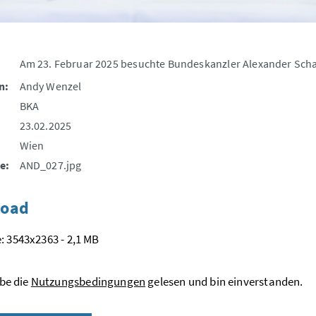
Am 23. Februar 2025 besuchte Bundeskanzler Alexander Scha
n:
Andy Wenzel
BKA
23.02.2025
Wien
e:
AND_027.jpg
oad
: 3543x2363 - 2,1 MB
be die
Nutzungsbedingungen
gelesen und bin einverstanden.