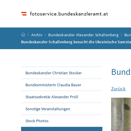
Accesskey
Accesskey
Accesskey
Accesskey
Zum Inhalt
Zum Hauptmenü
Zum Untermenü
Zur Suche
[4]
[1]
[3]
[2]
Startseite
Archiv
Bundeskanzler Alexander Schallenberg
Bun
Bundeskanzler Schallenberg besucht die Ukrainische Samst
Bunde
Bundeskanzler Christian Stocker
Bundesministerin Claudia Bauer
Zurück
Staatssekretär Alexander Pröll
Sonstige Veranstaltungen
Stock Photos