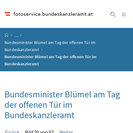
Accesskey
Accesskey
Accesskey
Accesskey
Zum Inhalt
Zum Hauptmenü
Zum Untermenü
Zur Suche
[4]
[1]
[3]
[2]
Na
Suche ei
Startseite
…
Bundesminister Blümel am Tag der offenen Tür im
Bundeskanzleramt
Bundesminister Blümel am Tag der offenen Tür im
Bundeskanzleramt
Bundesminister Blümel am Tag
der offenen Tür im
Bundeskanzleramt
Zurück
Bild 20 von 97
Weiter