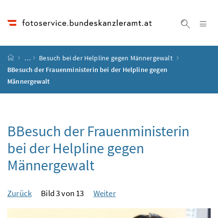
Accesskey
Accesskey
Accesskey
Accesskey
Zum Inhalt
Zum Hauptmenü
Zum Untermenü
Zur Suche
[4]
[1]
[3]
[2]
Na
Suche ei
Startseite
…
Besuch bei der Helpline gegen Männergewalt
BBesuch der Frauenministerin bei der Helpline gegen
Männergewalt
BBesuch der Frauenministerin
bei der Helpline gegen
Männergewalt
Zurück
Bild 3 von 13
Weiter