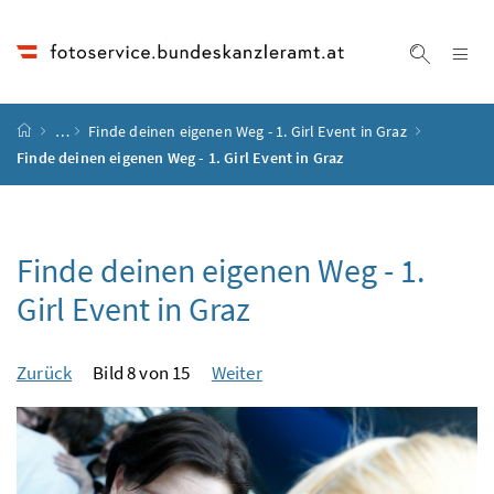
Accesskey
Accesskey
Accesskey
Accesskey
Zum Inhalt
Zum Hauptmenü
Zum Untermenü
Zur Suche
[4]
[1]
[3]
[2]
Na
Suche ei
Startseite
…
Finde deinen eigenen Weg - 1. Girl Event in Graz
Finde deinen eigenen Weg - 1. Girl Event in Graz
Finde deinen eigenen Weg - 1.
Girl Event in Graz
Zurück
Bild 8 von 15
Weiter