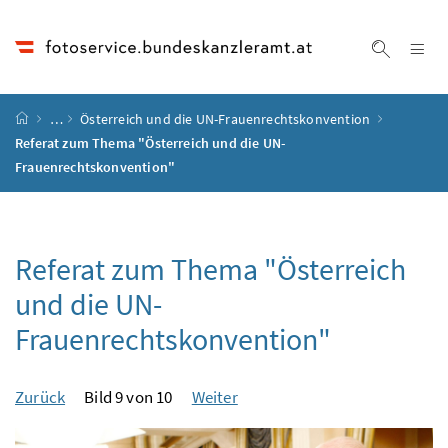
Accesskey
Accesskey
Accesskey
Accesskey
Zum Inhalt
Zum Hauptmenü
Zum Untermenü
Zur Suche
[4]
[1]
[3]
[2]
Na
Suche ei
Startseite
…
Österreich und die UN-Frauenrechtskonvention
Referat zum Thema "Österreich und die UN-
Frauenrechtskonvention"
Referat zum Thema "Österreich
und die UN-
Frauenrechtskonvention"
Zurück
Bild 9 von 10
Weiter