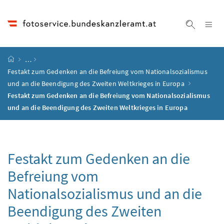
Accesskey
Accesskey
Accesskey
Accesskey
Zum Inhalt
Zum Hauptmenü
Zum Untermenü
Zur Suche
[4]
[1]
[3]
[2]
Na
Suche ei
Startseite
…
Festakt zum Gedenken an die Befreiung vom Nationalsozialismus
und an die Beendigung des Zweiten Weltkrieges in Europa
Festakt zum Gedenken an die Befreiung vom Nationalsozialismus
und an die Beendigung des Zweiten Weltkrieges in Europa
Festakt zum Gedenken an die
Befreiung vom
Nationalsozialismus und an die
Beendigung des Zweiten