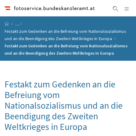
Accesskey
Accesskey
Accesskey
Accesskey
Zum Inhalt
Zum Hauptmenü
Zum Untermenü
Zur Suche
[4]
[1]
[3]
[2]
Na
Suche ei
Startseite
…
Festakt zum Gedenken an die Befreiung vom Nationalsozialismus
und an die Beendigung des Zweiten Weltkrieges in Europa
Festakt zum Gedenken an die Befreiung vom Nationalsozialismus
und an die Beendigung des Zweiten Weltkrieges in Europa
Festakt zum Gedenken an die
Befreiung vom
Nationalsozialismus und an die
Beendigung des Zweiten
Weltkrieges in Europa