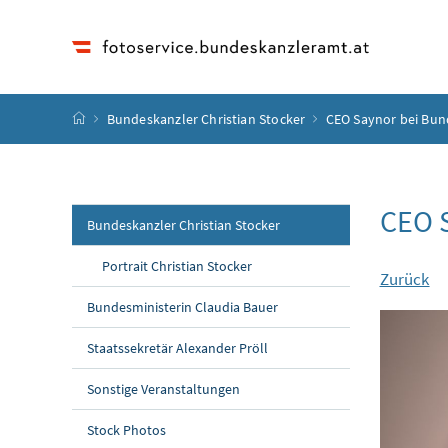
Accesskey
Accesskey
Accesskey
Accesskey
Zum Inhalt
Zum Hauptmenü
Zum Untermenü
Zur Suche
[4]
[1]
[3]
[2]
Startseite
Bundeskanzler Christian Stocker
CEO Saynor bei Bun
CEO S
Bundeskanzler Christian Stocker
Portrait Christian Stocker
Zurück
Bundesministerin Claudia Bauer
Staatssekretär Alexander Pröll
Sonstige Veranstaltungen
Stock Photos