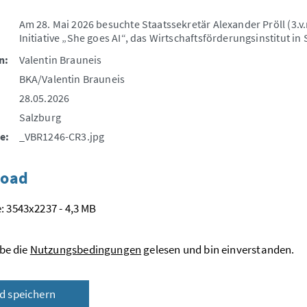
Am 28. Mai 2026 besuchte Staatssekretär Alexander Pröll (3.
Initiative „She goes AI“, das Wirtschaftsförderungsinstitut in
n:
Valentin Brauneis
BKA/Valentin Brauneis
28.05.2026
Salzburg
e:
_VBR1246-CR3.jpg
oad
: 3543x2237 - 4,3 MB
be die
Nutzungsbedingungen
gelesen und bin einverstanden.
ld speichern