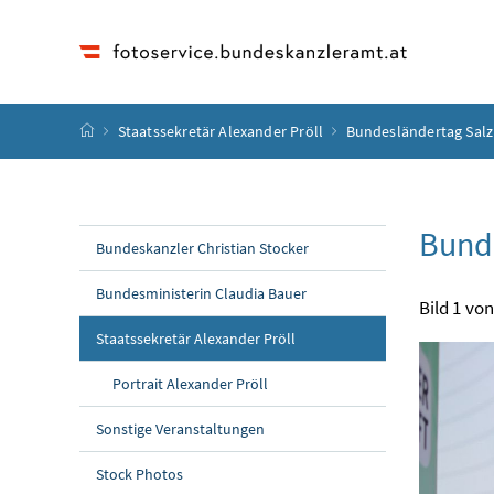
Accesskey
Accesskey
Accesskey
Accesskey
Zum Inhalt
Zum Hauptmenü
Zum Untermenü
Zur Suche
[4]
[1]
[3]
[2]
Startseite
Staatssekretär Alexander Pröll
Bundesländertag Sal
Bund
Bundeskanzler Christian Stocker
Bundesministerin Claudia Bauer
Bild 1 von
Staatssekretär Alexander Pröll
Portrait Alexander Pröll
Sonstige Veranstaltungen
Stock Photos