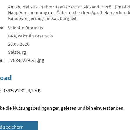
Am 28. Mai 2026 nahm Staatssekretär Alexander Pröll (im Bi
Hauptversammlung des Österreichischen Apothekerverbandes
Bundesregierung“, in Salzburg teil.
n:
Valentin Brauneis
BKA/Valentin Brauneis
28.05.2026
Salzburg
e:
_VBR4023-CR3.jpg
oad
: 3543x2190 - 4,1 MB
be die
Nutzungsbedingungen
gelesen und bin einverstanden.
ld speichern