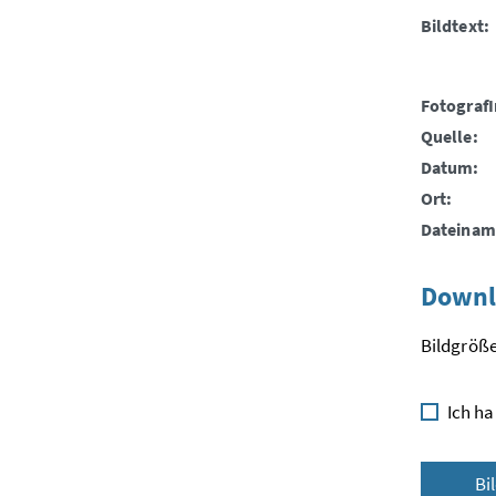
Bildtext:
FotografI
Quelle:
Datum:
Ort:
Dateinam
Downl
Bildgröße
Ich ha
Bi