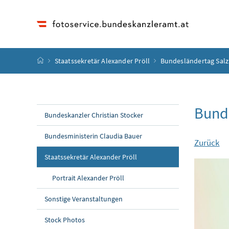
Accesskey
Accesskey
Accesskey
Accesskey
Zum Inhalt
Zum Hauptmenü
Zum Untermenü
Zur Suche
[4]
[1]
[3]
[2]
Startseite
Staatssekretär Alexander Pröll
Bundesländertag Sal
Bund
Bundeskanzler Christian Stocker
Bundesministerin Claudia Bauer
Zurück
Staatssekretär Alexander Pröll
Portrait Alexander Pröll
Sonstige Veranstaltungen
Stock Photos