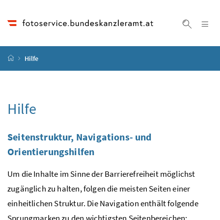
Accesskey
Accesskey
Accesskey
Accesskey
Zum Inhalt
Zum Hauptmenü
Zum Untermenü
Zur Suche
[4]
[1]
[3]
[2]
Na
Suche ei
Startseite
Hilfe
Hilfe
Seitenstruktur, Navigations- und
Orientierungshilfen
Um die Inhalte im Sinne der Barrierefreiheit möglichst
zugänglich zu halten, folgen die meisten Seiten einer
einheitlichen Struktur. Die Navigation enthält folgende
Sprungmarken zu den wichtigsten Seitenbereichen: