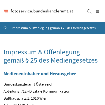
Accesskey
Accesskey
Accesskey
Accesskey
Zum Inhalt
Zum Hauptmenü
Zum Untermenü
Zur Suche
[4]
[1]
[3]
[2]
Na
Suche ei
Startseite
Impressum & Offenlegung gemäß § 25 des Mediengesetzes
Impressum & Offenlegung
gemäß § 25 des Mediengesetzes
Medieneninhaber und Herausgeber
Bundeskanzleramt Österreich
Abteilung I/12 - Digitale Kommunikation
Ballhausplatz 1, 1010 Wien