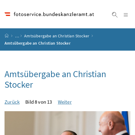
Accesskey
Accesskey
Accesskey
Accesskey
Zum Inhalt
Zum Hauptmenü
Zum Untermenü
Zur Suche
[4]
[1]
[3]
[2]
Na
Suche ei
Startseite
…
Amtsübergabe an Christian Stocker
Amtsübergabe an Christian Stocker
Amtsübergabe an Christian
Stocker
Zurück
Bild 8 von 13
Weiter