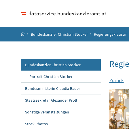
Accesskey
Accesskey
Accesskey
Accesskey
Zum Inhalt
Zum Hauptmenü
Zum Untermenü
Zur Suche
[4]
[1]
[3]
[2]
Startseite
Bundeskanzler Christian Stocker
Regierungsklausur
Regie
Bundeskanzler Christian Stocker
Portrait Christian Stocker
Zurück
Bundesministerin Claudia Bauer
Staatssekretär Alexander Pröll
Sonstige Veranstaltungen
Stock Photos