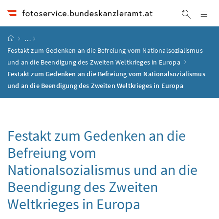
Accesskey
Accesskey
Accesskey
Accesskey
Zum Inhalt
Zum Hauptmenü
Zum Untermenü
Zur Suche
[4]
[1]
[3]
[2]
Na
Suche ei
Startseite
…
Festakt zum Gedenken an die Befreiung vom Nationalsozialismus
und an die Beendigung des Zweiten Weltkrieges in Europa
Festakt zum Gedenken an die Befreiung vom Nationalsozialismus
und an die Beendigung des Zweiten Weltkrieges in Europa
Festakt zum Gedenken an die
Befreiung vom
Nationalsozialismus und an die
Beendigung des Zweiten
Weltkrieges in Europa