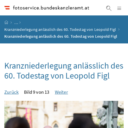
Accesskey
Accesskey
Accesskey
Accesskey
Zum Inhalt
Zum Hauptmenü
Zum Untermenü
Zur Suche
[4]
[1]
[3]
[2]
Na
Suche ei
Startseite
…
Kranzniederlegung anlässlich des 60. Todestag von Leopold Figl
Kranzniederlegung anlässlich des 60. Todestag von Leopold Figl
Kranzniederlegung anlässlich des
60. Todestag von Leopold Figl
Zurück
Bild 9 von 13
Weiter