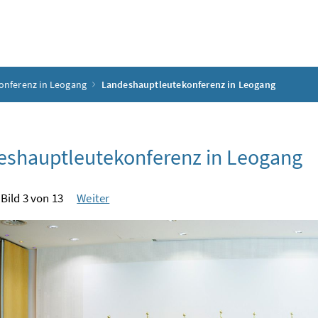
nferenz in Leogang
Landeshauptleutekonferenz in Leogang
eshauptleutekonferenz in Leogang
Bild 3 von 13
Weiter