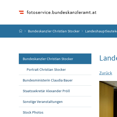
Accesskey
Accesskey
Accesskey
Accesskey
Zum Inhalt
Zum Hauptmenü
Zum Untermenü
Zur Suche
[4]
[1]
[3]
[2]
Startseite
Bundeskanzler Christian Stocker
Landeshauptleuteko
Land
Bundeskanzler Christian Stocker
Portrait Christian Stocker
Zurück
Bundesministerin Claudia Bauer
Staatssekretär Alexander Pröll
Sonstige Veranstaltungen
Stock Photos