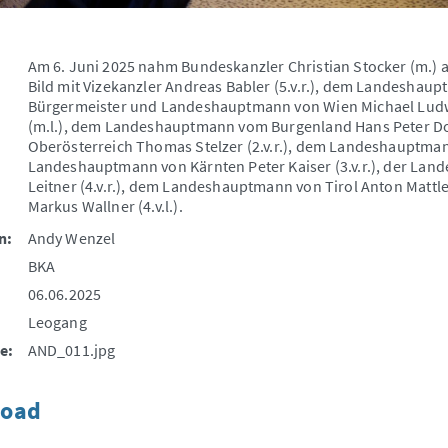
Am 6. Juni 2025 nahm Bundeskanzler Christian Stocker (m.) 
Bild mit Vizekanzler Andreas Babler (5.v.r.), dem Landeshaup
Bürgermeister und Landeshauptmann von Wien Michael Ludwig 
(m.l.), dem Landeshauptmann vom Burgenland Hans Peter Do
Oberösterreich Thomas Stelzer (2.v.r.), dem Landeshauptmann
Landeshauptmann von Kärnten Peter Kaiser (3.v.r.), der Lan
Leitner (4.v.r.), dem Landeshauptmann von Tirol Anton Mattl
Markus Wallner (4.v.l.).
n:
Andy Wenzel
BKA
06.06.2025
Leogang
e:
AND_011.jpg
oad