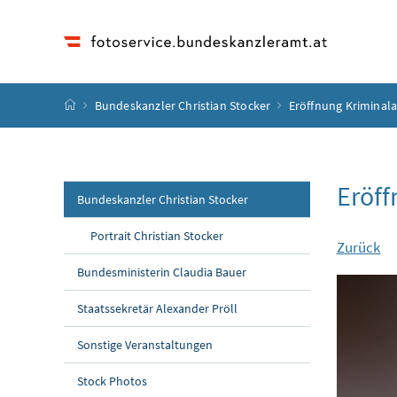
Accesskey
Accesskey
Accesskey
Accesskey
Zum Inhalt
Zum Hauptmenü
Zum Untermenü
Zur Suche
[4]
[1]
[3]
[2]
Startseite
Bundeskanzler Christian Stocker
Eröffnung Kriminala
Eröff
Bundeskanzler Christian Stocker
Portrait Christian Stocker
Zurück
Bundesministerin Claudia Bauer
Staatssekretär Alexander Pröll
Sonstige Veranstaltungen
Stock Photos