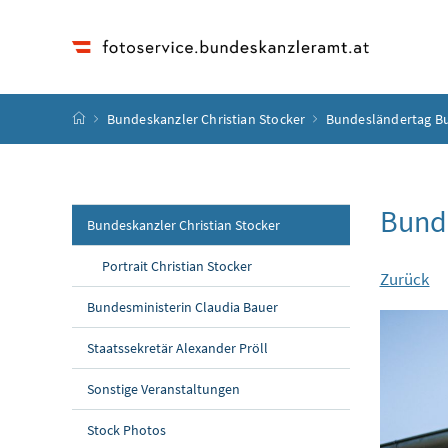
Accesskey
Accesskey
Accesskey
Accesskey
Zum Inhalt
Zum Hauptmenü
Zum Untermenü
Zur Suche
[4]
[1]
[3]
[2]
Startseite
Bundeskanzler Christian Stocker
Bundesländertag B
Bund
Bundeskanzler Christian Stocker
Portrait Christian Stocker
Zurück
Bundesministerin Claudia Bauer
Staatssekretär Alexander Pröll
Sonstige Veranstaltungen
Stock Photos