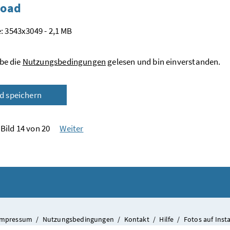
oad
: 3543x3049 - 2,1 MB
be die
Nutzungsbedingungen
gelesen und bin einverstanden.
ld speichern
Bild 14 von 20
Weiter
Impressum
/
Nutzungsbedingungen
/
Kontakt
/
Hilfe
/
Fotos auf Ins