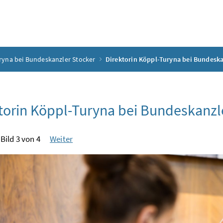
ryna bei Bundeskanzler Stocker
Direktorin Köppl-Turyna bei Bundeska
torin Köppl-Turyna bei Bundeskanzl
Bild 3 von 4
Weiter