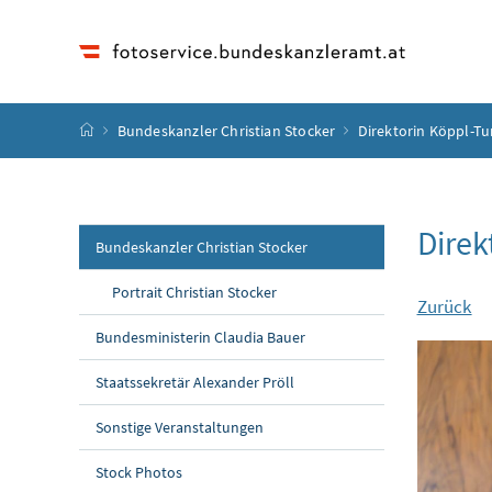
Accesskey
Accesskey
Accesskey
Accesskey
Zum Inhalt
Zum Hauptmenü
Zum Untermenü
Zur Suche
[4]
[1]
[3]
[2]
Startseite
Bundeskanzler Christian Stocker
Direktorin Köppl-Tu
Direk
Bundeskanzler Christian Stocker
Portrait Christian Stocker
Zurück
Bundesministerin Claudia Bauer
Staatssekretär Alexander Pröll
Sonstige Veranstaltungen
Stock Photos