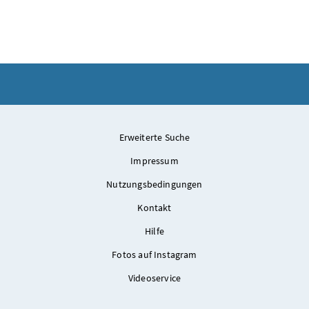
Am 29. Juli 2025 empfing Bundeskanzler Christian Stocke
Erweiterte Suche
Impressum
Nutzungsbedingungen
Kontakt
Hilfe
Fotos auf Instagram
Videoservice