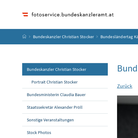
Accesskey
Accesskey
Accesskey
Accesskey
Zum Inhalt
Zum Hauptmenü
Zum Untermenü
Zur Suche
[4]
[1]
[3]
[2]
Startseite
Bundeskanzler Christian Stocker
Bundesländertag K
Bund
Bundeskanzler Christian Stocker
Portrait Christian Stocker
Zurück
Bundesministerin Claudia Bauer
Staatssekretär Alexander Pröll
Sonstige Veranstaltungen
Stock Photos