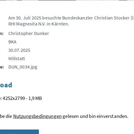
Am 30. Juli 2025 besuchte Bundeskanzler Christian Stocker (
RHI Magnesita N.V. in Kärnten.
n:
Christopher Dunker
BKA
30.07.2025
Millstatt
e:
DUN_0034.jpg
oad
: 4252x2799 - 1,9 MB
be die
Nutzungsbedingungen
gelesen und bin einverstanden.