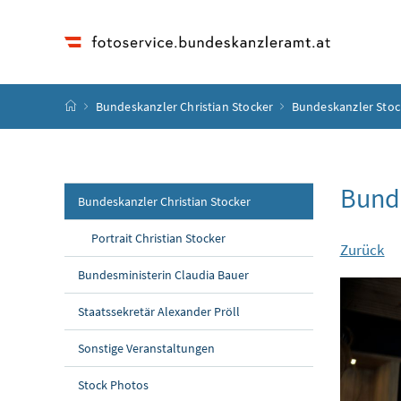
Accesskey
Accesskey
Accesskey
Accesskey
Zum Inhalt
Zum Hauptmenü
Zum Untermenü
Zur Suche
[4]
[1]
[3]
[2]
Startseite
Bundeskanzler Christian Stocker
Bundeskanzler Stoc
Bunde
Bundeskanzler Christian Stocker
Portrait Christian Stocker
Zurück
Bundesministerin Claudia Bauer
Staatssekretär Alexander Pröll
Sonstige Veranstaltungen
Stock Photos