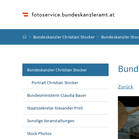
Accesskey
Accesskey
Accesskey
Accesskey
Zum Inhalt
Zum Hauptmenü
Zum Untermenü
Zur Suche
[4]
[1]
[3]
[2]
Startseite
Bundeskanzler Christian Stocker
Bundeskanzler Stoc
Bunde
Bundeskanzler Christian Stocker
Portrait Christian Stocker
Zurück
Bundesministerin Claudia Bauer
Staatssekretär Alexander Pröll
Sonstige Veranstaltungen
Stock Photos