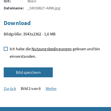
Ort:
Wien
Dateiname:
_SRO0827-ARW.jpg
Download
Bildgröße: 3543x2362 - 1,6 MB
Ich habe die
Nutzungsbedingungen
gelesen und bin
einverstanden.
Bild speichern
Zurück
Bild 2 von 6
Weiter