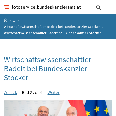
Accesskey
Accesskey
Accesskey
Accesskey
Zum Inhalt
Zum Hauptmenü
Zum Untermenü
Zur Suche
[4]
[1]
[3]
[2]
Na
Suche ei
Startseite
…
Wirtschaftswissenschaftler Badelt bei Bundeskanzler Stocker
Wirtschaftswissenschaftler Badelt bei Bundeskanzler Stocker
Wirtschaftswissenschaftler
Badelt bei Bundeskanzler
Stocker
Zurück
Bild 2 von 6
Weiter