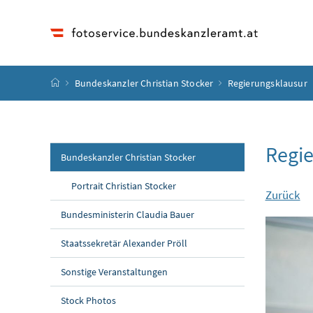
Accesskey
Accesskey
Accesskey
Accesskey
Zum Inhalt
Zum Hauptmenü
Zum Untermenü
Zur Suche
[4]
[1]
[3]
[2]
Startseite
Bundeskanzler Christian Stocker
Regierungsklausur
Regie
Bundeskanzler Christian Stocker
Portrait Christian Stocker
Zurück
Bundesministerin Claudia Bauer
Staatssekretär Alexander Pröll
Sonstige Veranstaltungen
Stock Photos