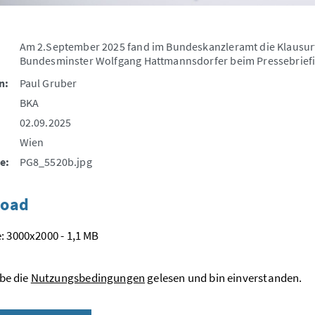
Am 2.September 2025 fand im Bundeskanzleramt die Klausurt
Bundesminster Wolfgang Hattmannsdorfer beim Pressebriefi
n:
Paul Gruber
BKA
02.09.2025
Wien
e:
PG8_5520b.jpg
oad
: 3000x2000 - 1,1 MB
be die
Nutzungsbedingungen
gelesen und bin einverstanden.