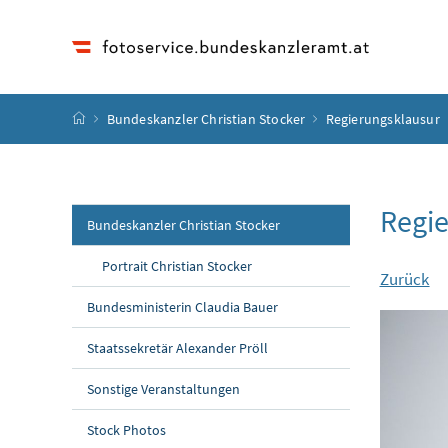
Accesskey
Accesskey
Accesskey
Accesskey
Zum Inhalt
Zum Hauptmenü
Zum Untermenü
Zur Suche
[4]
[1]
[3]
[2]
Startseite
Bundeskanzler Christian Stocker
Regierungsklausur
Regie
Bundeskanzler Christian Stocker
Portrait Christian Stocker
Zurück
Bundesministerin Claudia Bauer
Staatssekretär Alexander Pröll
Sonstige Veranstaltungen
Stock Photos