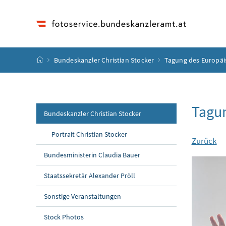
Accesskey
Accesskey
Accesskey
Accesskey
Zum Inhalt
Zum Hauptmenü
Zum Untermenü
Zur Suche
[4]
[1]
[3]
[2]
Startseite
Bundeskanzler Christian Stocker
Tagung des Europäi
Tagun
Bundeskanzler Christian Stocker
Portrait Christian Stocker
Zurück
Bundesministerin Claudia Bauer
Staatssekretär Alexander Pröll
Sonstige Veranstaltungen
Stock Photos