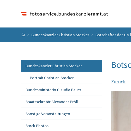
Accesskey
Accesskey
Accesskey
Accesskey
Zum Inhalt
Zum Hauptmenü
Zum Untermenü
Zur Suche
[4]
[1]
[3]
[2]
Startseite
Bundeskanzler Christian Stocker
Botschafter der UN 
Botsc
Bundeskanzler Christian Stocker
Portrait Christian Stocker
Zurück
Bundesministerin Claudia Bauer
Staatssekretär Alexander Pröll
Sonstige Veranstaltungen
Stock Photos