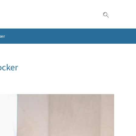
Suche einble
ker
ocker