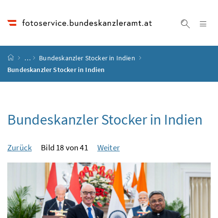
Accesskey
Accesskey
Accesskey
Accesskey
Zum Inhalt
Zum Hauptmenü
Zum Untermenü
Zur Suche
[4]
[1]
[3]
[2]
Na
Suche ei
Startseite
…
Bundeskanzler Stocker in Indien
Bundeskanzler Stocker in Indien
Bundeskanzler Stocker in Indien
Zurück
Bild 18 von 41
Weiter