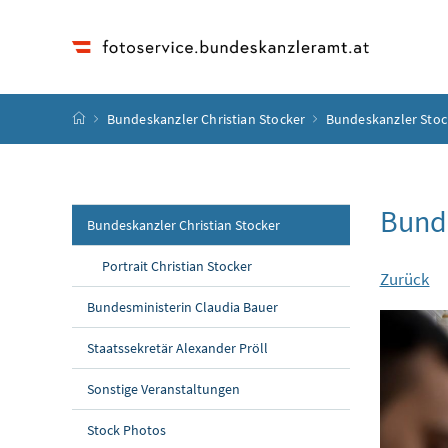
Accesskey
Accesskey
Accesskey
Accesskey
Zum Inhalt
Zum Hauptmenü
Zum Untermenü
Zur Suche
[4]
[1]
[3]
[2]
Startseite
Bundeskanzler Christian Stocker
Bundeskanzler Stoc
Bunde
Bundeskanzler Christian Stocker
Portrait Christian Stocker
Zurück
Bundesministerin Claudia Bauer
Staatssekretär Alexander Pröll
Sonstige Veranstaltungen
Stock Photos