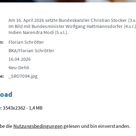
Am 16. April 2026 setzte Bundeskanzler Christian Stocker (3.v
Im Bild mit Bundesminister Wolfgang Hattmannsdorfer (4.v.r
Indien Narendra Modi (5.v.l.).
n:
Florian Schrötter
BKA/Florian Schrötter
16.04.2026
Neu-Dehli
e:
_SRO7094.jpg
oad
: 3543x2362 - 1,4 MB
be die
Nutzungsbedingungen
gelesen und bin einverstanden.