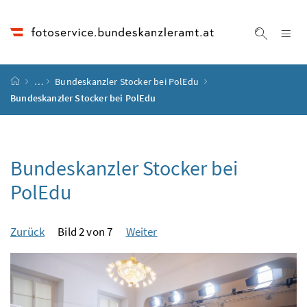
Accesskey
Accesskey
Accesskey
Accesskey
Zum Inhalt
Zum Hauptmenü
Zum Untermenü
Zur Suche
[4]
[1]
[3]
[2]
Na
Suche ei
Startseite
…
Bundeskanzler Stocker bei PolEdu
Bundeskanzler Stocker bei PolEdu
Bundeskanzler Stocker bei
PolEdu
Zurück
Bild 2 von 7
Weiter