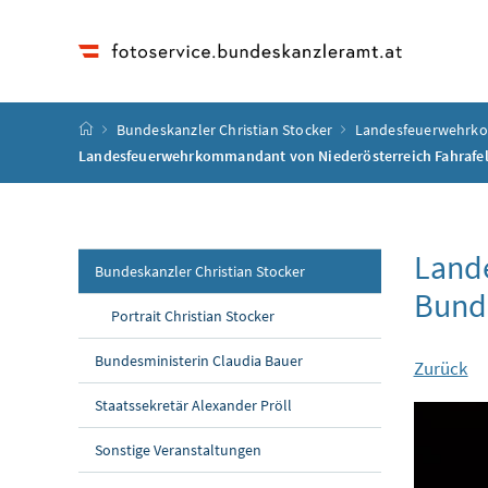
Accesskey
Accesskey
Accesskey
Accesskey
Zum Inhalt
Zum Hauptmenü
Zum Untermenü
Zur Suche
[4]
[1]
[3]
[2]
Startseite
Bundeskanzler Christian Stocker
Landesfeuerwehrkom
Landesfeuerwehrkommandant von Niederösterreich Fahrafell
Lande
Bundeskanzler Christian Stocker
Bunde
Portrait Christian Stocker
Bundesministerin Claudia Bauer
Zurück
Staatssekretär Alexander Pröll
Sonstige Veranstaltungen