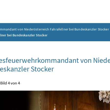
mandant von Niederösterreich Fahrafellner bei Bundeskanzler Stocker
ner bei Bundeskanzler Stocker
sfeuerwehrkommandant von Niederös
skanzler Stocker
Bild 4 von 4