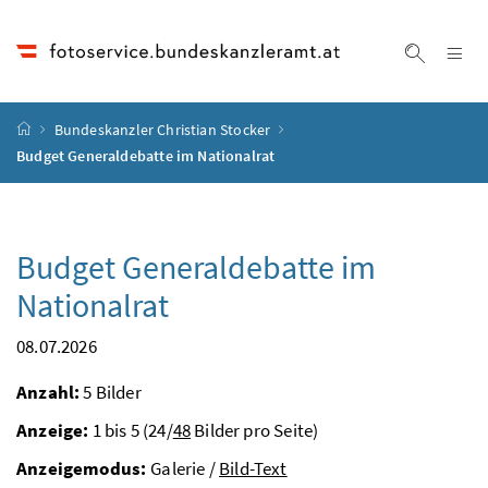
Accesskey
Accesskey
Accesskey
Accesskey
Zum Inhalt
Zum Hauptmenü
Zum Untermenü
Zur Suche
[4]
[1]
[3]
[2]
Na
Suche ei
Startseite
Bundeskanzler Christian Stocker
Budget Generaldebatte im Nationalrat
Budget Generaldebatte im
Nationalrat
08.07.2026
Anzahl:
5 Bilder
Anzeige:
1 bis 5 (24/
48
Bilder pro Seite)
Anzeigemodus:
Galerie /
Bild-Text