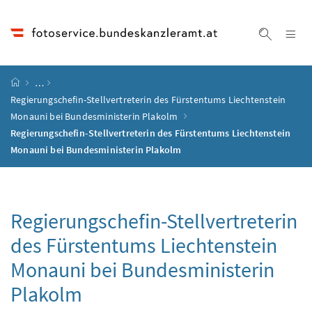
Accesskey
Accesskey
Accesskey
Accesskey
Zum Inhalt
Zum Hauptmenü
Zum Untermenü
Zur Suche
[4]
[1]
[3]
[2]
Na
Suche ei
Startseite
…
Regierungschefin-Stellvertreterin des Fürstentums Liechtenstein
Monauni bei Bundesministerin Plakolm
Regierungschefin-Stellvertreterin des Fürstentums Liechtenstein
Monauni bei Bundesministerin Plakolm
Regierungschefin-Stellvertreterin
des Fürstentums Liechtenstein
Monauni bei Bundesministerin
Plakolm