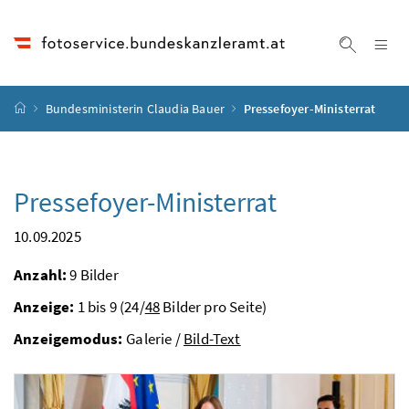
Accesskey
Accesskey
Accesskey
Accesskey
Zum Inhalt
Zum Hauptmenü
Zum Untermenü
Zur Suche
[4]
[1]
[3]
[2]
Na
Suche ei
Startseite
Bundesministerin Claudia Bauer
Pressefoyer-Ministerrat
Pressefoyer-Ministerrat
10.09.2025
Anzahl:
9 Bilder
Anzeige:
1 bis 9 (24/
48
Bilder pro Seite)
Anzeigemodus:
Galerie /
Bild-Text