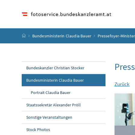
Accesskey
Accesskey
Accesskey
Accesskey
Zum Inhalt
Zum Hauptmenü
Zum Untermenü
Zur Suche
[4]
[1]
[3]
[2]
Startseite
Bundesministerin Claudia Bauer
Pressefoyer-Minister
Press
Bundeskanzler Christian Stocker
Bundesministerin Claudia Bauer
Zurück
Portrait Claudia Bauer
Staatssekretär Alexander Pröll
Sonstige Veranstaltungen
Stock Photos