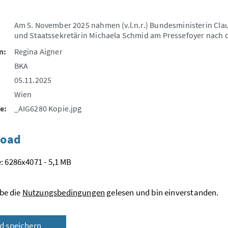
Am 5. November 2025 nahmen (v.l.n.r.) Bundesministerin Cl
und Staatssekretärin Michaela Schmid am Pressefoyer nach de
n:
Regina Aigner
BKA
05.11.2025
Wien
e:
_AIG6280 Kopie.jpg
oad
: 6286x4071 - 5,1 MB
be die
Nutzungsbedingungen
gelesen und bin einverstanden.
ld speichern