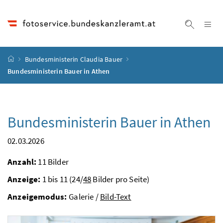
Accesskey
Accesskey
Accesskey
Accesskey
Zum Inhalt
Zum Hauptmenü
Zum Untermenü
Zur Suche
[4]
[1]
[3]
[2]
Na
Suche ei
Startseite
Bundesministerin Claudia Bauer
Bundesministerin Bauer in Athen
Bundesministerin Bauer in Athen
02.03.2026
Anzahl:
11 Bilder
Anzeige:
1 bis 11 (24/
48
Bilder pro Seite)
Anzeigemodus:
Galerie /
Bild-Text