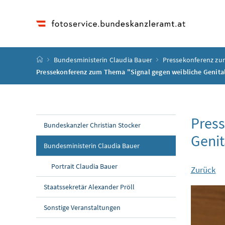
Accesskey
Accesskey
Accesskey
Accesskey
Zum Inhalt
Zum Hauptmenü
Zum Untermenü
Zur Suche
[4]
[1]
[3]
[2]
Startseite
Bundesministerin Claudia Bauer
Pressekonferenz zu
Pressekonferenz zum Thema "Signal gegen weibliche Genit
Press
Bundeskanzler Christian Stocker
Geni
Bundesministerin Claudia Bauer
Portrait Claudia Bauer
Zurück
Staatssekretär Alexander Pröll
Sonstige Veranstaltungen