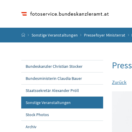
Accesskey
Accesskey
Accesskey
Accesskey
Zum Inhalt
Zum Hauptmenü
Zum Untermenü
Zur Suche
[4]
[1]
[3]
[2]
Startseite
Sonstige Veranstaltungen
Pressefoyer Ministerrat
Press
Bundeskanzler Christian Stocker
Bundesministerin Claudia Bauer
Zurück
Staatssekretär Alexander Pröll
Sonstige Veranstaltungen
Stock Photos
Archiv