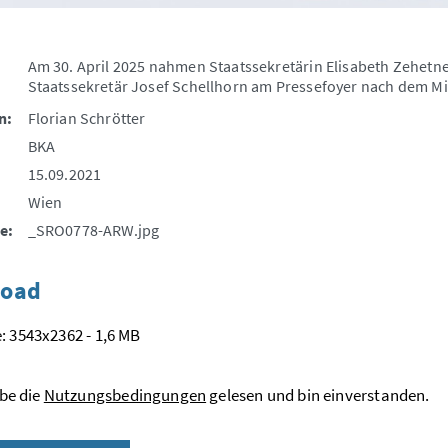
Am 30. April 2025 nahmen Staatssekretärin Elisabeth Zehetne
Staatssekretär Josef Schellhorn am Pressefoyer nach dem Mini
n:
Florian Schrötter
BKA
15.09.2021
Wien
e:
_SRO0778-ARW.jpg
oad
: 3543x2362 - 1,6 MB
be die
Nutzungsbedingungen
gelesen und bin einverstanden.