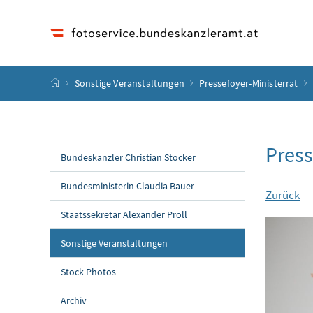
Accesskey
Accesskey
Accesskey
Accesskey
Zum Inhalt
Zum Hauptmenü
Zum Untermenü
Zur Suche
[4]
[1]
[3]
[2]
Startseite
Sonstige Veranstaltungen
Pressefoyer-Ministerrat
Press
Bundeskanzler Christian Stocker
Bundesministerin Claudia Bauer
Zurück
Staatssekretär Alexander Pröll
Sonstige Veranstaltungen
Stock Photos
Archiv