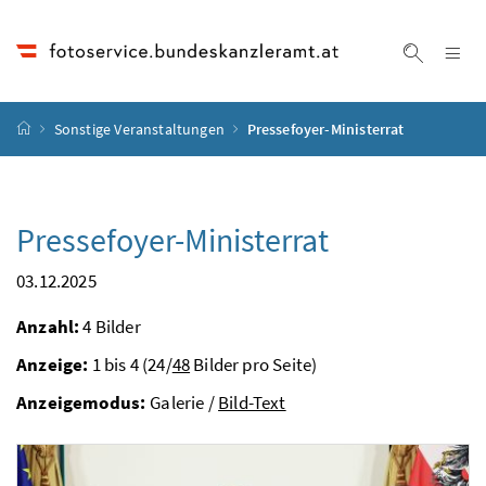
Accesskey
Accesskey
Accesskey
Accesskey
Zum Inhalt
Zum Hauptmenü
Zum Untermenü
Zur Suche
[4]
[1]
[3]
[2]
Na
Suche ei
Startseite
Sonstige Veranstaltungen
Pressefoyer-Ministerrat
Pressefoyer-Ministerrat
03.12.2025
Anzahl:
4 Bilder
Anzeige:
1 bis 4 (24/
48
Bilder pro Seite)
Anzeigemodus:
Galerie /
Bild-Text