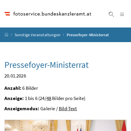
Accesskey
Accesskey
Accesskey
Accesskey
Zum Inhalt
Zum Hauptmenü
Zum Untermenü
Zur Suche
[4]
[1]
[3]
[2]
Na
Suche ei
Startseite
Sonstige Veranstaltungen
Pressefoyer-Ministerrat
Pressefoyer-Ministerrat
20.01.2026
Anzahl:
6 Bilder
Anzeige:
1 bis 6 (24/
48
Bilder pro Seite)
Anzeigemodus:
Galerie /
Bild-Text