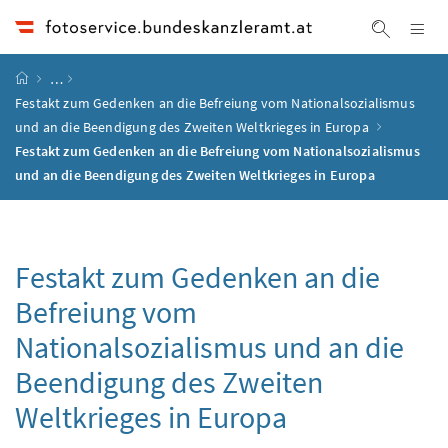
Accesskey
Accesskey
Accesskey
Accesskey
Zum Inhalt
Zum Hauptmenü
Zum Untermenü
Zur Suche
[4]
[1]
[3]
[2]
Na
Suche ei
Startseite
…
Festakt zum Gedenken an die Befreiung vom Nationalsozialismus
und an die Beendigung des Zweiten Weltkrieges in Europa
Festakt zum Gedenken an die Befreiung vom Nationalsozialismus
und an die Beendigung des Zweiten Weltkrieges in Europa
Festakt zum Gedenken an die
Befreiung vom
Nationalsozialismus und an die
Beendigung des Zweiten
Weltkrieges in Europa