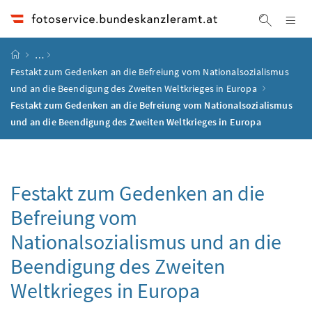
Accesskey
Accesskey
Accesskey
Accesskey
Zum Inhalt
Zum Hauptmenü
Zum Untermenü
Zur Suche
[4]
[1]
[3]
[2]
Na
Suche ei
Startseite
…
Festakt zum Gedenken an die Befreiung vom Nationalsozialismus
und an die Beendigung des Zweiten Weltkrieges in Europa
Festakt zum Gedenken an die Befreiung vom Nationalsozialismus
und an die Beendigung des Zweiten Weltkrieges in Europa
Festakt zum Gedenken an die
Befreiung vom
Nationalsozialismus und an die
Beendigung des Zweiten
Weltkrieges in Europa