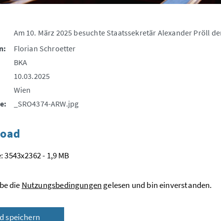
Am 10. März 2025 besuchte Staatssekretär Alexander Pröll d
n:
Florian Schroetter
BKA
10.03.2025
Wien
e:
_SRO4374-ARW.jpg
oad
: 3543x2362 - 1,9 MB
be die
Nutzungsbedingungen
gelesen und bin einverstanden.
ld speichern