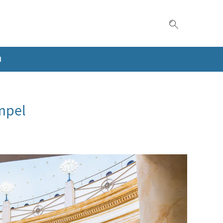
Suche einble
l
mpel