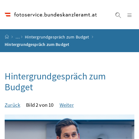
Accesskey
Accesskey
Accesskey
Accesskey
Zum Inhalt
Zum Hauptmenü
Zum Untermenü
Zur Suche
[4]
[1]
[3]
[2]
Na
Suche ei
Startseite
…
Hintergrundgespräch zum Budget
Hintergrundgespräch zum Budget
Hintergrundgespräch zum
Budget
Zurück
Bild 2 von 10
Weiter